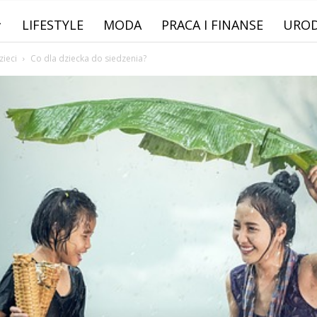
LIFESTYLE
MODA
PRACA I FINANSE
URO
zieci
Co dla dziecka do siedzenia?