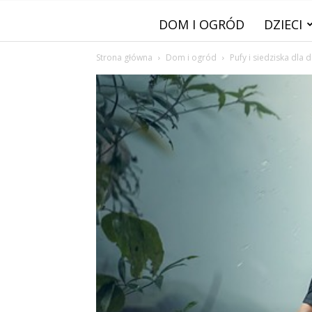
DOM I OGRÓD
DZIECI
Strona główna
Dom i ogród
Pufy i siedziska dla d