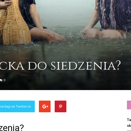
cka do siedzenia?
0
ierkaj) na Twitterze
Ta
zenia?
sk