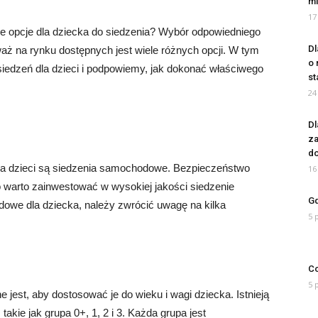
mi
17
sze opcje dla dziecka do siedzenia? Wybór odpowiedniego
Dl
aż na rynku dostępnych jest wiele różnych opcji. W tym
o 
iedzeń dla dzieci i podpowiemy, jak dokonać właściwego
st
24
Dl
za
do
la dzieci są siedzenia samochodowe. Bezpieczeństwo
16
o warto zainwestować w wysokiej jakości siedzenie
Gd
we dla dziecka, należy zwrócić uwagę na kilka
5 
Co
5 
est, aby dostosować je do wieku i wagi dziecka. Istnieją
ie jak grupa 0+, 1, 2 i 3. Każda grupa jest