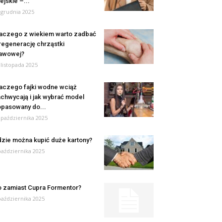
ejskie –...
 grudnia 2025
aczego z wiekiem warto zadbać
regenerację chrząstki
awowej?
 listopada 2025
aczego fajki wodne wciąż
chwycają i jak wybrać model
pasowany do...
 października 2025
zie można kupić duże kartony?
października 2025
 zamiast Cupra Formentor?
października 2025