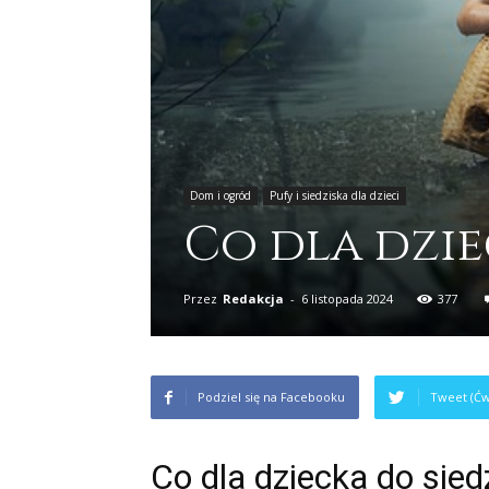
Dom i ogród
Pufy i siedziska dla dzieci
Co dla dzie
Przez
Redakcja
-
6 listopada 2024
377
Podziel się na Facebooku
Tweet (Ćw
Co dla dziecka do sied