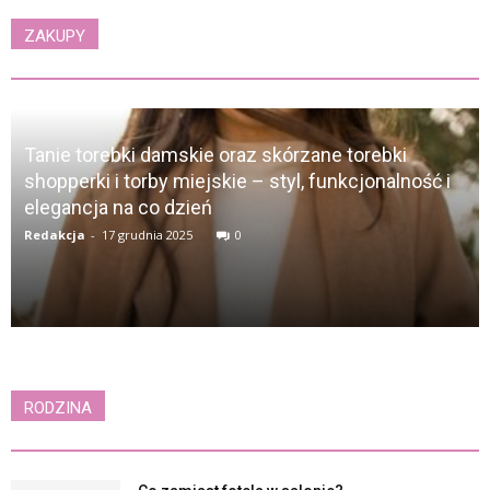
ZAKUPY
Tanie torebki damskie oraz skórzane torebki
shopperki i torby miejskie – styl, funkcjonalność i
elegancja na co dzień
Redakcja
-
17 grudnia 2025
0
RODZINA