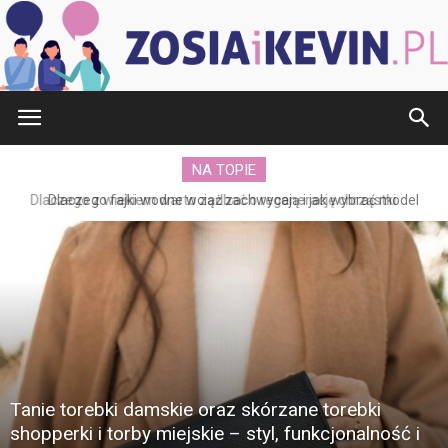
ZOSIAiKEVIN.pl
NA TOPIE
Dlaczego fajki wodne wciąż zachwycają i jak wybrać model
dopasowany do swoich potrzeb?
Tanie torebki damskie oraz skórzane torebki
shopperki i torby miejskie – styl, funkcjonalność i