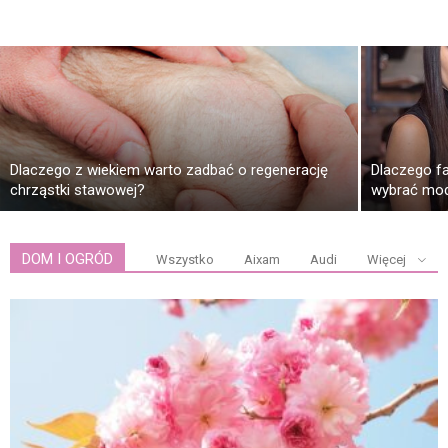
Dlaczego z wiekiem warto zadbać o regenerację
Dlaczego fa
chrząstki stawowej?
wybrać mod
DOM I OGRÓD
Wszystko
Aixam
Audi
Więcej