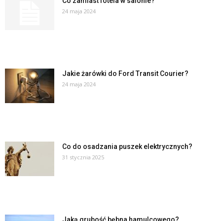
Co zamiast fotela w salonie?
24 maja 2024
Jakie żarówki do Ford Transit Courier?
24 maja 2024
Co do osadzania puszek elektrycznych?
31 stycznia 2025
Jaką grubość bębna hamulcowego?