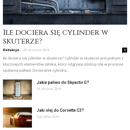
Ile dociera się cylinder w
skuterze?
Redakcja
-
28 września 2024
0
Ile dociera się cylinder w skuterze? Cylinder w skuterze jest jednym z
kluczowych elementów silnika, który odgrywa istotną rolę w procesie
spalania paliwa. Docieranie cylindra...
Jakie paliwo do Skyactiv G?
25 sierpnia 2024
Jaki olej do Corvette C3?
3 grudnia 2024