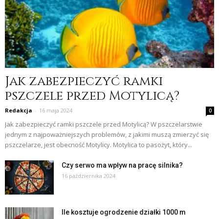
Jak zabezpieczyć ramki
pszczele przed Motylicą?
Redakcja
-
16 maja 2024
0
Jak zabezpieczyć ramki pszczele przed Motylicą? W pszczelarstwie
jednym z najpoważniejszych problemów, z jakimi muszą zmierzyć się
pszczelarze, jest obecność Motylicy. Motylica to pasożyt, który...
Czy serwo ma wpływ na pracę silnika?
16 października 2024
Ile kosztuje ogrodzenie działki 1000 m