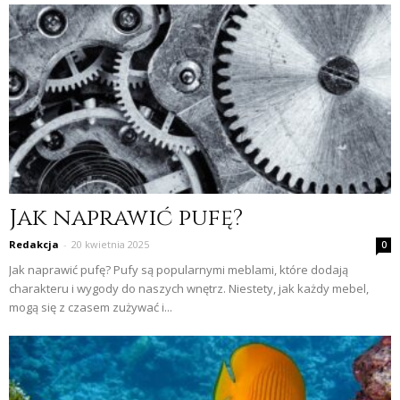
Jak naprawić pufę?
Redakcja
-
20 kwietnia 2025
0
Jak naprawić pufę? Pufy są popularnymi meblami, które dodają
charakteru i wygody do naszych wnętrz. Niestety, jak każdy mebel,
mogą się z czasem zużywać i...