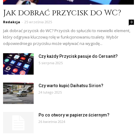
Jak dobrać przycisk do WC?
Redakcja
-
25 września 2025
0
Jak dobrać przycisk do WC? Przycisk do spłuczki to niewielki element,
który odgrywa kluczową rolę w funkcjonowaniu toalety. Wybór
odpowiedniego przycisku może wpływać na wygodę...
Czy każdy Przycisk pasuje do Cersanit?
5 sierpnia 2025
Czy warto kupić Daihatsu Sirion?
24 lutego 2025
Po co otwory w papierze ściernym?
26 kwietnia 2024