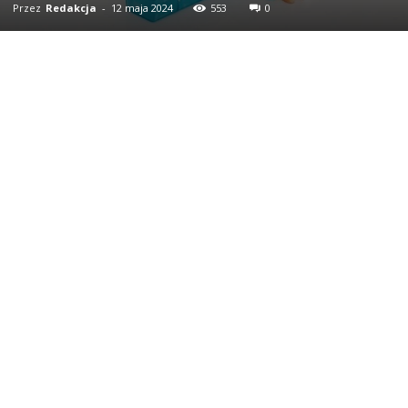
Przez
Redakcja
-
12 maja 2024
553
0