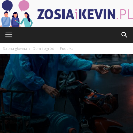
Przez
Redakcja
-
12 sierpnia 2024
585
0
ZOSIAiKEVIN.pl
Strona główna
Dom i ogród
Pudełka