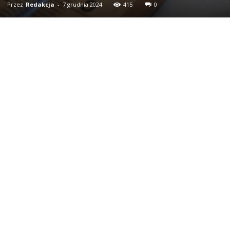
Przez
Redakcja
-
7 grudnia 2024
415
0