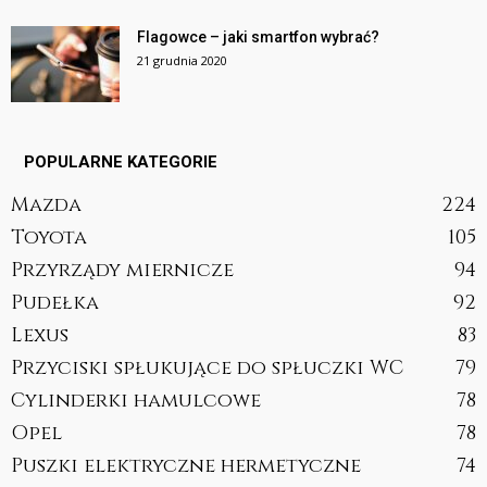
Flagowce – jaki smartfon wybrać?
21 grudnia 2020
POPULARNE KATEGORIE
Mazda
224
Toyota
105
Przyrządy miernicze
94
Pudełka
92
Lexus
83
Przyciski spłukujące do spłuczki WC
79
Cylinderki hamulcowe
78
Opel
78
Puszki elektryczne hermetyczne
74