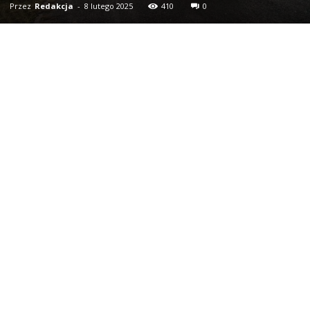
Przez
Redakcja
-
8 lutego 2025
410
0