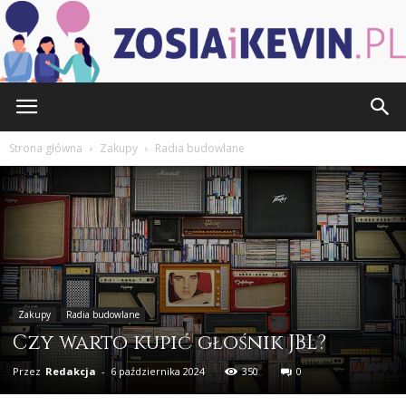
ZOSIAiKEVIN.pl
Strona główna
Zakupy
Radia budowlane
Zakupy
Radia budowlane
Czy warto kupić głośnik JBL?
Przez
Redakcja
-
6 października 2024
350
0