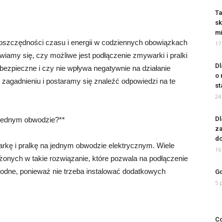
Ta
sk
mi
oszczędności czasu i energii w codziennych obowiązkach
17
iamy się, czy możliwe jest podłączenie zmywarki i pralki
Dl
bezpieczne i czy nie wpływa negatywnie na działanie
o 
zagadnieniu i postaramy się znaleźć odpowiedzi na te
st
24
Dl
 jednym obwodzie?**
za
do
kę i pralkę na jednym obwodzie elektrycznym. Wiele
16
nych w takie rozwiązanie, które pozwala na podłączenie
godne, ponieważ nie trzeba instalować dodatkowych
Gd
5 
Co