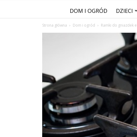
DOM I OGRÓD
DZIECI
Strona główna
Dom i ogród
Ramki do gniazdek e