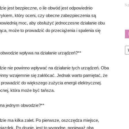
5 
ie jest bezpieczne, o ile obwód jest odpowiednio
rykiem, który oceni, czy obecne zabezpieczenia są
powiednią moc, aby obsłużyć jednoczesne działanie obu
ca, może to prowadzić do przeciążenia i spalenia się
Ka
 obwodzie wpływa na działanie urządzeń?**
zie nie powinno wpływać na działanie tych urządzeń. Oba
owinny wzajemnie się zakłócać. Jednak warto pamiętać, że
prowadzić do większego zużycia energii elektrycznej.
ocnej, która może być tańsza.
i na jednym obwodzie?**
zie ma kilka zalet. Po pierwsze, oszczędza miejsce,
iazdek. Po drugie, jest to wygodne, ponieważ oba