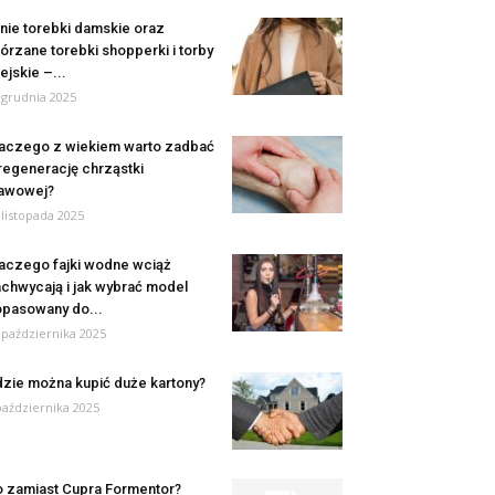
nie torebki damskie oraz
órzane torebki shopperki i torby
ejskie –...
 grudnia 2025
aczego z wiekiem warto zadbać
regenerację chrząstki
awowej?
 listopada 2025
aczego fajki wodne wciąż
chwycają i jak wybrać model
pasowany do...
 października 2025
zie można kupić duże kartony?
października 2025
 zamiast Cupra Formentor?