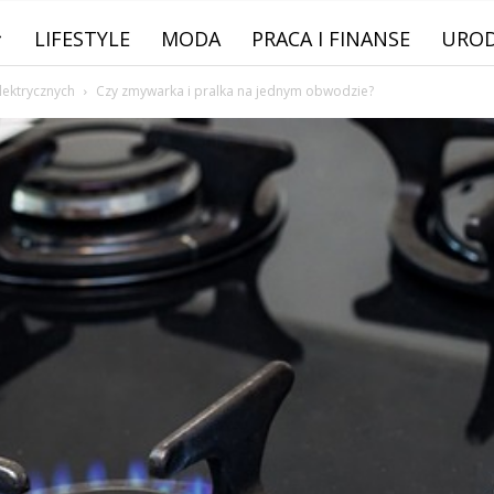
LIFESTYLE
MODA
PRACA I FINANSE
URO
lektrycznych
Czy zmywarka i pralka na jednym obwodzie?