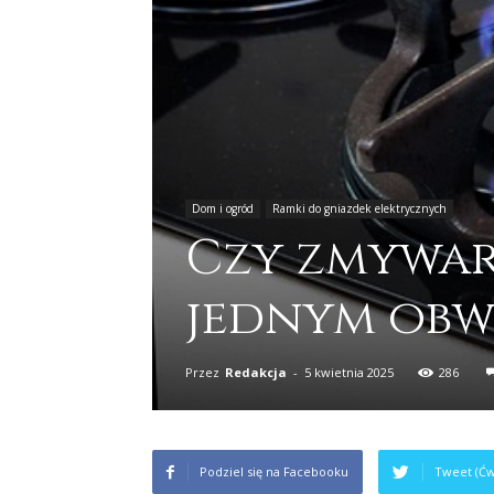
Dom i ogród
Ramki do gniazdek elektrycznych
Czy zmywar
jednym obw
Przez
Redakcja
-
5 kwietnia 2025
286
Podziel się na Facebooku
Tweet (Ćw