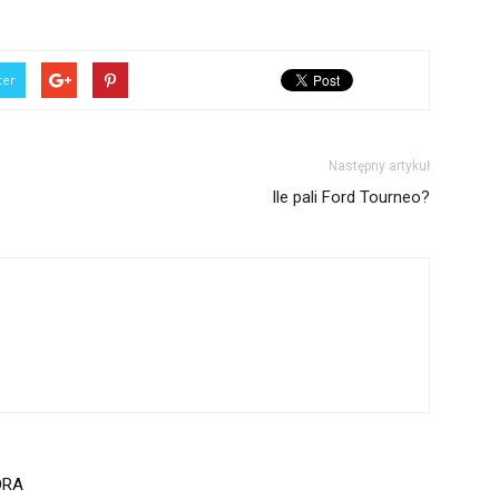
ter
Następny artykuł
Ile pali Ford Tourneo?
ORA