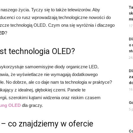
Ta
aszego życia. Tyczy się to także telewizorów. Aby
sk
oducenci co rusz wprowadzają technologiczne nowości do
mi
eszcze technologią OLED. Czym ona się wyróżnia i dlaczego
17
ED
?
Dl
o 
t technologia OLED?
st
24
a wykorzystuje samoemisyjne diody organiczne LED,
Dl
awia, że wyświetlacze nie wymagają dodatkowego
za
e. No dobrze, ale co daje nam ta technologia w praktyce?
do
16
jący z idealnej, głębokiej czerni. Panele te
rgii, szerokimi kątami widzenia oraz niskim czasem
Gd
ung OLED
dla graczy.
5 
– co znajdziemy w ofercie
Co