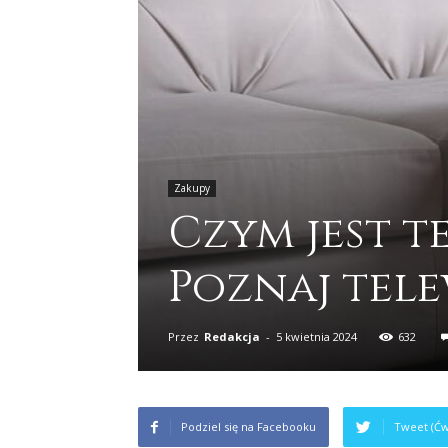
Zakupy
Czym jest 
Poznaj tel
Przez
Redakcja
-
5 kwietnia 2024
632
Podziel się na Facebooku
Tweet (Ćw