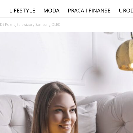
LIFESTYLE
MODA
PRACA I FINANSE
URO
ED? Poznaj telewizory Samsung OLED