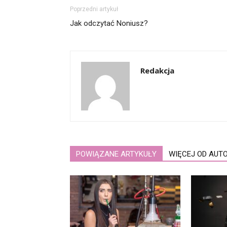
Poprzedni artykuł
Jak odczytać Noniusz?
Redakcja
POWIĄZANE ARTYKUŁY
WIĘCEJ OD AUT