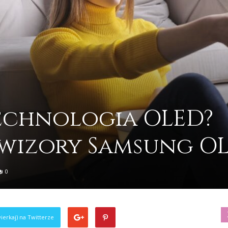
technologia OLED?
ewizory Samsung O
0
ierkaj) na Twitterze