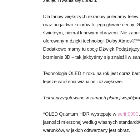
zacięć i rwania się obrazu.
Dla fanów większych ekranów polecamy telew
oraz bogactwo kolorów to jego główne cechy. G
świetnym, niemal kinowym obrazem. Nie zapo
oferowanym dzięki technologii Dolby Atmos®***
Dodatkowo mamy tu opcję Dźwięk Podążający za
brzmienie 3D – tak jakbyśmy się znaleźli w sa
Technologia OLED z roku na rok jest coraz ba
lepsze wrażenia wizualne i dźwiękowe.
Tekst przygotowano w ramach płatnej współpr
*OLED Quantum HDR występuje w
serii S90C
jasności mierzonej według własnych standardów
warunków, w jakich odtwarzany jest obraz.