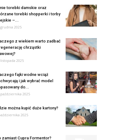
nie torebki damskie oraz
órzane torebki shopperki i torby
ejskie –...
 grudnia 2025
aczego z wiekiem warto zadbać
regenerację chrząstki
awowej?
 listopada 2025
aczego fajki wodne wciąż
chwycają i jak wybrać model
pasowany do...
 października 2025
zie można kupić duże kartony?
października 2025
 zamiast Cupra Formentor?