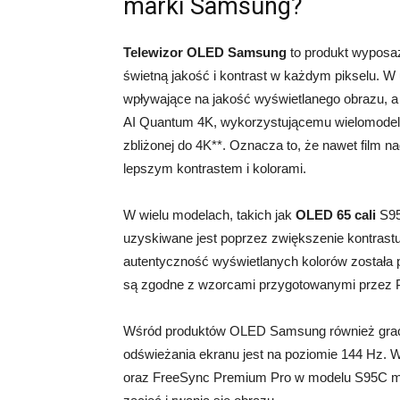
marki Samsung?
Telewizor OLED Samsung
to produkt wyposa
świetną jakość i kontrast w każdym pikselu. W
wpływające na jakość wyświetlanego obrazu, a
AI Quantum 4K, wykorzystującemu wielomodelo
zbliżonej do 4K**. Oznacza to, że nawet film 
lepszym kontrastem i kolorami.
W wielu modelach, takich jak
OLED 65 cali
S95
uzyskiwane jest poprzez zwiększenie kontrast
autentyczność wyświetlanych kolorów została
są zgodne z wzorcami przygotowanymi prze
Wśród produktów OLED Samsung również gracze
odświeżania ekranu jest na poziomie 144 Hz
oraz FreeSync Premium Pro w modelu S95C moż