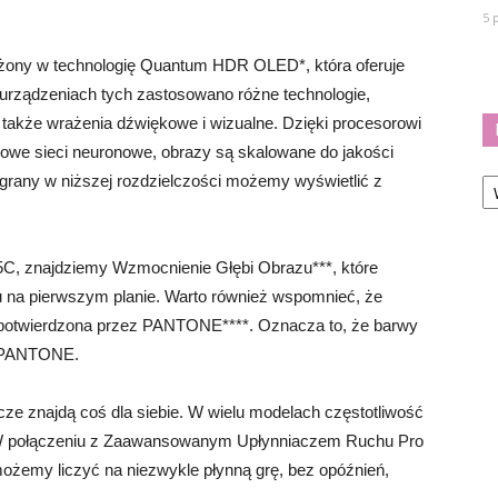
5 
żony w technologię Quantum HDR OLED*, która oferuje
 urządzeniach tych zastosowano różne technologie,
 także wrażenia dźwiękowe i wizualne. Dzięki procesorowi
we sieci neuronowe, obrazy są skalowane do jakości
Ka
nagrany w niższej rozdzielczości możemy wyświetlić z
C, znajdziemy Wzmocnienie Głębi Obrazu***, które
u na pierwszym planie. Warto również wspomnieć, że
 potwierdzona przez PANTONE****. Oznacza to, że barwy
z PANTONE.
 znajdą coś dla siebie. W wielu modelach częstotliwość
. W połączeniu z Zaawansowanym Upłynniaczem Ruchu Pro
emy liczyć na niezwykle płynną grę, bez opóźnień,