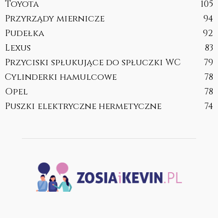
Toyota
105
Przyrządy miernicze
94
Pudełka
92
Lexus
83
Przyciski spłukujące do spłuczki WC
79
Cylinderki hamulcowe
78
Opel
78
Puszki elektryczne hermetyczne
74