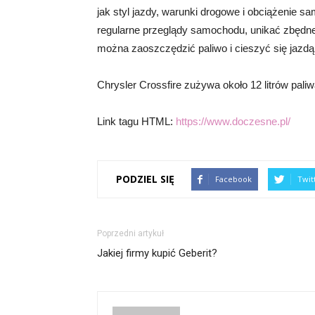
jak styl jazdy, warunki drogowe i obciążenie 
regularne przeglądy samochodu, unikać zbędne
można zaoszczędzić paliwo i cieszyć się jazdą
Chrysler Crossfire zużywa około 12 litrów pali
Link tagu HTML:
https://www.doczesne.pl/
PODZIEL SIĘ
Facebook
Twit
Poprzedni artykuł
Jakiej firmy kupić Geberit?