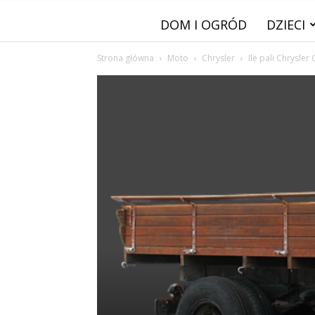
DOM I OGRÓD
DZIECI
Strona główna
Moto
Chrysler
Ile pali Chrysler 