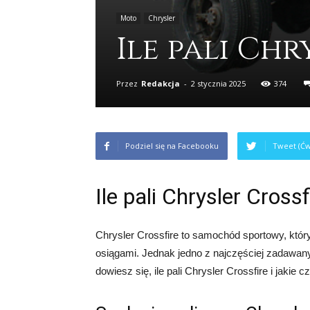
Moto
Chrysler
Ile pali Chr
Przez
Redakcja
-
2 stycznia 2025
374
Podziel się na Facebooku
Tweet (Ćw
Ile pali Chrysler Crossf
Chrysler Crossfire to samochód sportowy, któ
osiągami. Jednak jedno z najczęściej zadawany
dowiesz się, ile pali Chrysler Crossfire i jakie