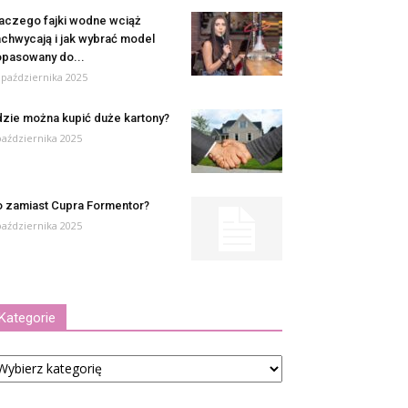
aczego fajki wodne wciąż
chwycają i jak wybrać model
pasowany do...
 października 2025
zie można kupić duże kartony?
października 2025
 zamiast Cupra Formentor?
października 2025
Kategorie
tegorie