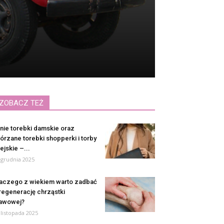
ZOBACZ TEŻ
nie torebki damskie oraz
órzane torebki shopperki i torby
ejskie –...
 grudnia 2025
aczego z wiekiem warto zadbać
regenerację chrząstki
awowej?
 listopada 2025