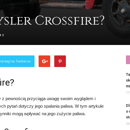
ysler Crossfire?
0
ierkaj) na Twitterze
Ta
ire?
sk
mi
17
ry z pewnością przyciąga uwagę swoim wyglądem i
Dl
ch pytań dotyczy jego spalania paliwa. W tym artykule
o 
 czynniki mogą wpływać na jego zużycie paliwa.
st
24