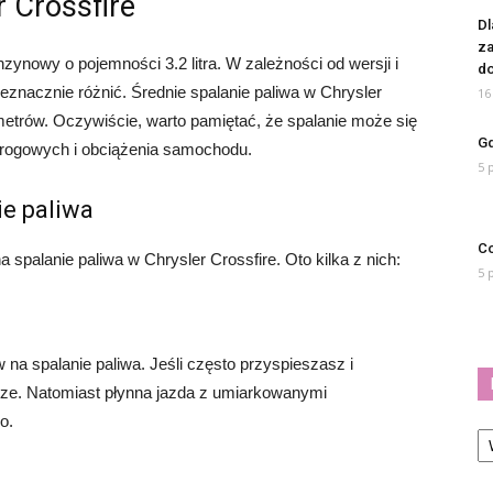
r Crossfire
Dl
za
zynowy o pojemności 3.2 litra. W zależności od wersji i
do
eznacznie różnić. Średnie spalanie paliwa w Chrysler
16
ometrów. Oczywiście, warto pamiętać, że spalanie może się
Gd
 drogowych i obciążenia samochodu.
5 
ie paliwa
Co
 spalanie paliwa w Chrysler Crossfire. Oto kilka z nich:
5 
na spalanie paliwa. Jeśli często przyspieszasz i
ze. Natomiast płynna jazda z umiarkowanymi
o.
Ka