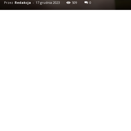
Przez
Redakcja
-
17 grudnia 2023
509
0