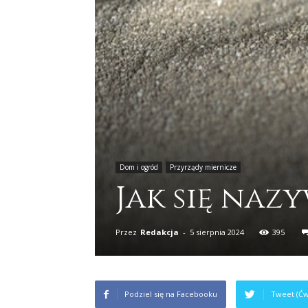
Dom i ogród
Przyrządy miernicze
Jak się naz
Przez
Redakcja
-
5 sierpnia 2024
395
Podziel się na Facebooku
Tweet (Ćw