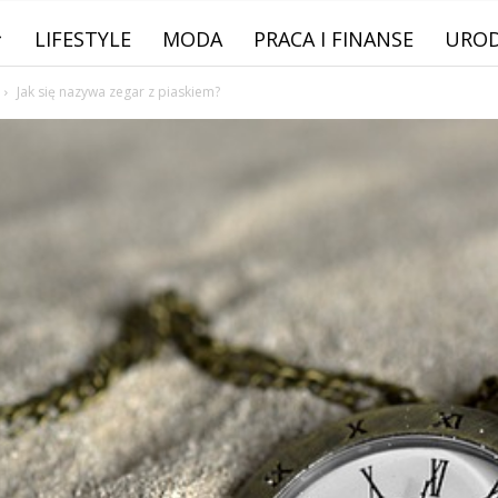
LIFESTYLE
MODA
PRACA I FINANSE
URO
Jak się nazywa zegar z piaskiem?