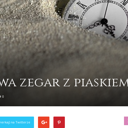
ywa zegar z piaskie
0
ierkaj) na Twitterze