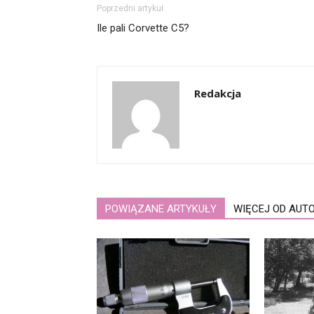
Poprzedni artykuł
Ile pali Corvette C5?
Redakcja
POWIĄZANE ARTYKUŁY
WIĘCEJ OD AUT