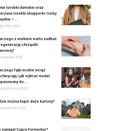
nie torebki damskie oraz
órzane torebki shopperki i torby
ejskie –...
 grudnia 2025
aczego z wiekiem warto zadbać
regenerację chrząstki
awowej?
 listopada 2025
aczego fajki wodne wciąż
chwycają i jak wybrać model
pasowany do...
 października 2025
zie można kupić duże kartony?
października 2025
 zamiast Cupra Formentor?