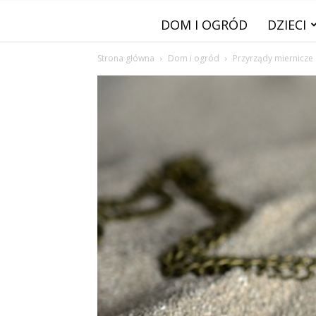
DOM I OGRÓD
DZIECI
Strona główna
Dom i ogród
Przyrządy miernicze