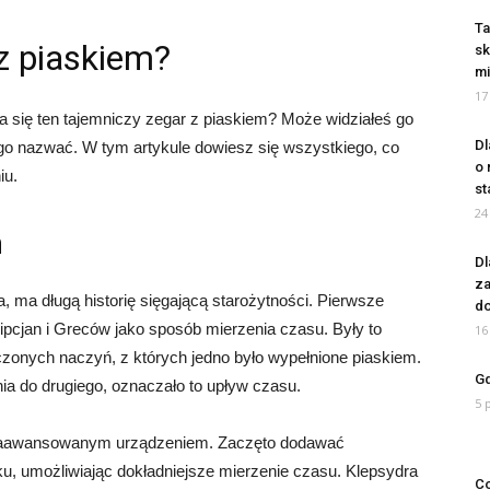
Ta
z piaskiem?
sk
mi
17
a się ten tajemniczy zegar z piaskiem? Może widziałeś go
Dl
k go nazwać. W tym artykule dowiesz się wszystkiego, co
o 
iu.
st
24
m
Dl
za
, ma długą historię sięgającą starożytności. Pierwsze
do
pcjan i Greców jako sposób mierzenia czasu. Były to
16
czonych naczyń, z których jedno było wypełnione piaskiem.
Gd
ia do drugiego, oznaczało to upływ czasu.
5 
j zaawansowanym urządzeniem. Zaczęto dodawać
u, umożliwiając dokładniejsze mierzenie czasu. Klepsydra
Co