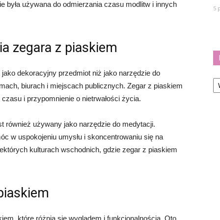
zie była używana do odmierzania czasu modlitw i innych
5 
a zegara z piaskiem
y jako dekoracyjny przedmiot niż jako narzędzie do
Ka
ach, biurach i miejscach publicznych. Zegar z piaskiem
czasu i przypomnienie o nietrwałości życia.
t również używany jako narzędzie do medytacji.
c w uspokojeniu umysłu i skoncentrowaniu się na
niektórych kulturach wschodnich, gdzie zegar z piaskiem
piaskiem
kiem, które różnią się wyglądem i funkcjonalnością. Oto