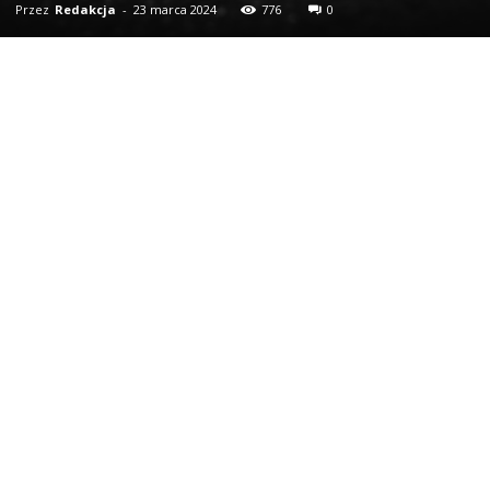
Przez
Redakcja
-
23 marca 2024
776
0