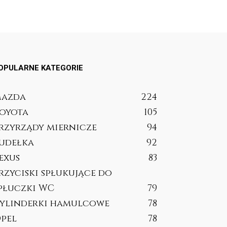
OPULARNE KATEGORIE
azda
224
oyota
105
rzyrządy miernicze
94
udełka
92
exus
83
rzyciski spłukujące do
płuczki WC
79
ylinderki hamulcowe
78
pel
78