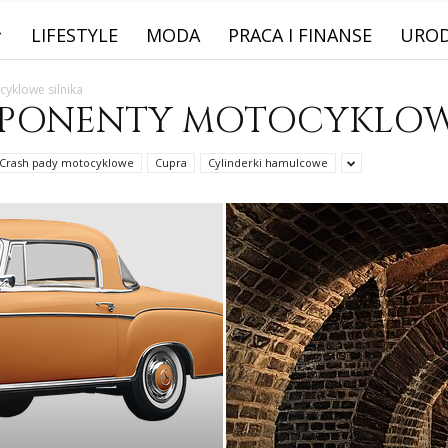
LIFESTYLE
MODA
PRACA I FINANSE
URO
yklowe silnika
MPONENTY MOTOCYKLOW
Crash pady motocyklowe
Cupra
Cylinderki hamulcowe