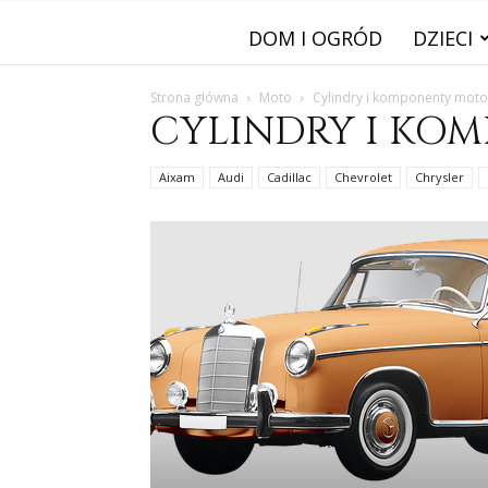
DOM I OGRÓD
DZIECI
Strona główna
Moto
Cylindry i komponenty motoc
CYLINDRY I KO
Aixam
Audi
Cadillac
Chevrolet
Chrysler