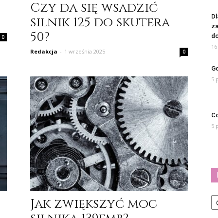
Czy da się wsadzić
Dl
silnik 125 do skutera
za
50?
do
0
16
Redakcja
-
1 września 2025
0
Gd
5 
Co
5 
Ka
Jak zwiększyć moc