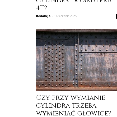
cylinder do skutera
4T?
Redakcja
-
16 sierpnia 2025
Czy przy wymianie
cylindra trzeba
wymieniać głowice?