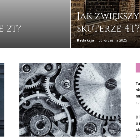
Jak zwiększ
e 2t?
skuterze 4T?
Redakcja
-
30 września 2025
Ta
sk
mi
17
Dl
o 
st
24