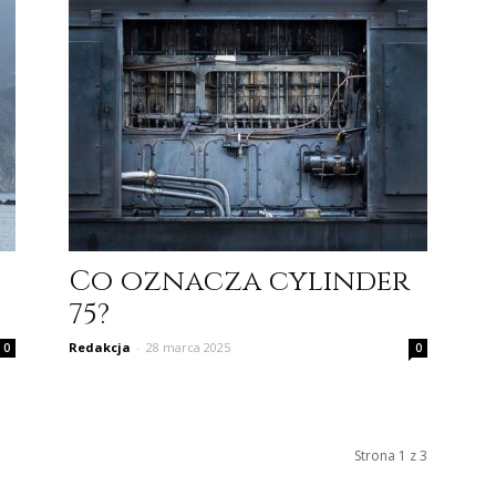
Co oznacza cylinder
75?
Redakcja
-
28 marca 2025
0
0
Strona 1 z 3