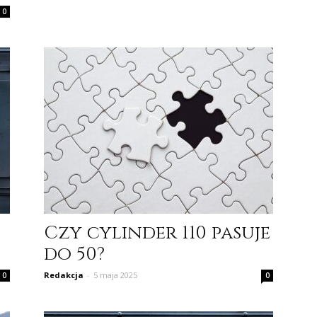
0
Czy cylinder 110 pasuje
do 50?
Redakcja
-
5 maja 2025
0
0