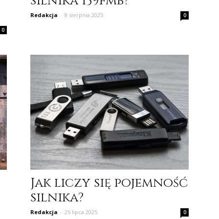
silnika 139fmb?
Redakcja
-
8 sierpnia 2025
0
0
Jak liczy się pojemność
silnika?
Redakcja
-
25 lipca 2025
0