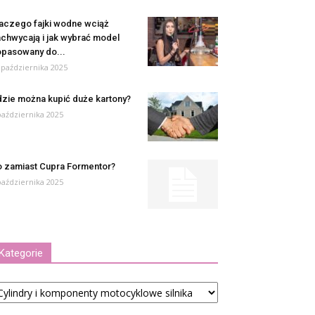
aczego fajki wodne wciąż
chwycają i jak wybrać model
pasowany do...
 października 2025
zie można kupić duże kartony?
października 2025
 zamiast Cupra Formentor?
października 2025
Kategorie
tegorie