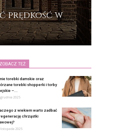
yć prędkość w
ZOBACZ TEŻ
nie torebki damskie oraz
órzane torebki shopperki i torby
ejskie –...
 grudnia 2025
aczego z wiekiem warto zadbać
regenerację chrząstki
awowej?
 listopada 2025