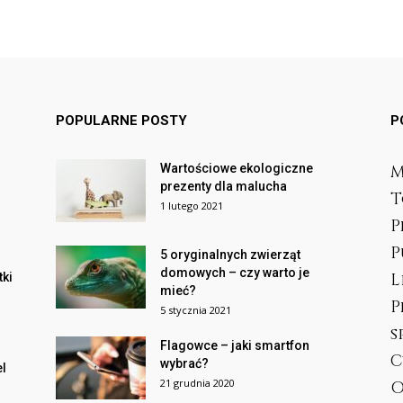
POPULARNE POSTY
P
Wartościowe ekologiczne
M
prezenty dla malucha
T
1 lutego 2021
P
P
5 oryginalnych zwierząt
domowych – czy warto je
L
tki
mieć?
P
5 stycznia 2021
s
Flagowce – jaki smartfon
C
wybrać?
el
21 grudnia 2020
O