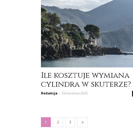
Ile kosztuje wymiana
cylindra w skuterze?
Redakcja
-
26 kwietnia 2025
1
2
3