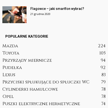
Flagowce – jaki smartfon wybrać?
21 grudnia 2020
POPULARNE KATEGORIE
Mazda
224
Toyota
105
Przyrządy miernicze
94
Pudełka
92
Lexus
83
Przyciski spłukujące do spłuczki WC
79
Cylinderki hamulcowe
78
Opel
78
Puszki elektryczne hermetyczne
74