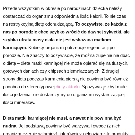
Przede wszystkim w okresie po narodzinach dziecka należy
dostarczać do organizmu odpowiednią ilość kalorii. To nie czas
na restrykcyjną dietę odchudzającą.
To oczywiste, że każda z
nas po porodzie chce szybko wrócić do dawnej sylwetki, ale
szybka utrata masy ciała nie jest wskazana matkom
karmiącym
. Kobiecy organizm potrzebuje regeneracji po
porodzie. Nie znaczy to oczywiście, że można zupełnie nie dbać
o dietę – dieta matki karmiącej nie może opierać się na tłustych,
gotowych daniach czy chipsach ziemniaczanych. Z drugiej
strony dieta podczas karmienia piersią nie powinna być również
podobna do stereotypowej
diety aktorki
. Spożywając zbyt małe
ilości jedzenia, nie dostarczymy do organizmu wystarczającej
ilości minerałów.
Dieta matki karmiącej nie musi, a nawet nie powinna być
nudna.
Jej podstawą powinny być warzywa i owoce (z nich
organizm czerpie witaminy), jak również pełnoziarniste produkty