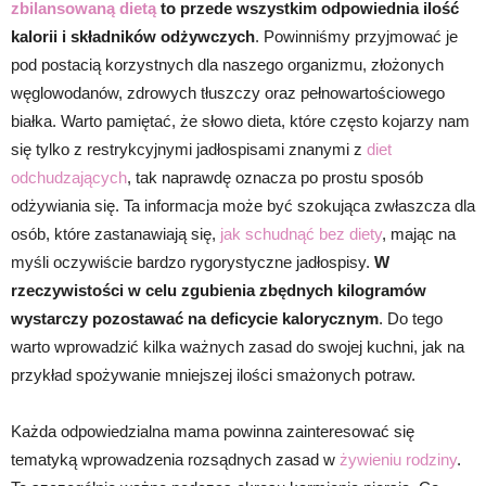
zbilansowaną dietą
to przede wszystkim odpowiednia ilość
kalorii i składników odżywczych
. Powinniśmy przyjmować je
pod postacią korzystnych dla naszego organizmu, złożonych
węglowodanów, zdrowych tłuszczy oraz pełnowartościowego
białka. Warto pamiętać, że słowo dieta, które często kojarzy nam
się tylko z restrykcyjnymi jadłospisami znanymi z
diet
odchudzających
, tak naprawdę oznacza po prostu sposób
odżywiania się. Ta informacja może być szokująca zwłaszcza dla
osób, które zastanawiają się,
jak schudnąć bez diety
, mając na
myśli oczywiście bardzo rygorystyczne jadłospisy.
W
rzeczywistości w celu zgubienia zbędnych kilogramów
wystarczy pozostawać na deficycie kalorycznym
. Do tego
warto wprowadzić kilka ważnych zasad do swojej kuchni, jak na
przykład spożywanie mniejszej ilości smażonych potraw.
Każda odpowiedzialna mama powinna zainteresować się
tematyką wprowadzenia rozsądnych zasad w
żywieniu rodziny
.