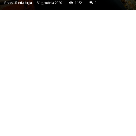
Przez
Redakcja
-
31 grudnia 2020
1462
0