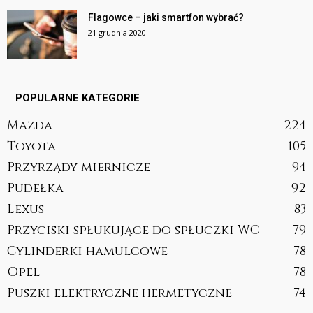
Flagowce – jaki smartfon wybrać?
21 grudnia 2020
POPULARNE KATEGORIE
Mazda
224
Toyota
105
Przyrządy miernicze
94
Pudełka
92
Lexus
83
Przyciski spłukujące do spłuczki WC
79
Cylinderki hamulcowe
78
Opel
78
Puszki elektryczne hermetyczne
74